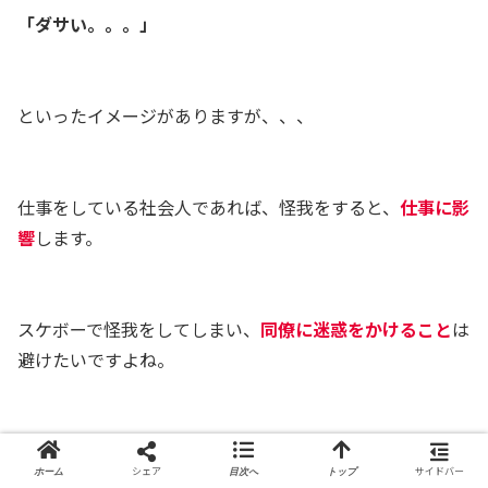
「ダサい。。。」
といったイメージがありますが、、、
仕事をしている社会人であれば、怪我をすると、
仕事に影
響
します。
スケボーで怪我をしてしまい、
同僚に迷惑をかけること
は
避けたいですよね。
僕がスケボーを通して、出会ってきた
30代や40代のスケ
シェア
サイドバー
ホーム
目次へ
トップ
ーターは、仕事や家庭のことも考えて、プロテクターをつ