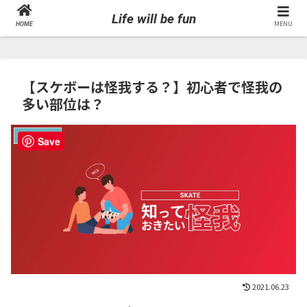
Life will be fun
MENU
HOME
【スケボーは怪我する？】初心者で怪我の
多い部位は？
初心者ガイド
Save
2021.06.23