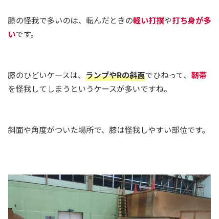
膝の怪我で多いのは、転んだときの
軽い打撲
や
打ち身が多
い
です。
膝のひどいケースは、
ランプやRの斜面
でひねって、
靭帯
を怪我してしまうというケースが多いですね。
斜面や角度がついた場所で、膝は怪我しやすい部位です。